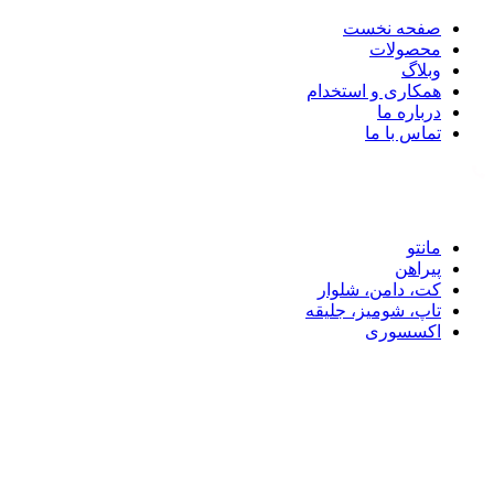
صفحه نخست
محصولات
وبلاگ
همکاری و استخدام
درباره ما
تماس با ما
تماس با ما: 09122887582
مانتو
پیراهن
کت، دامن، شلوار
تاپ، شومیز، جلیقه
اکسسوری