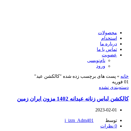
محصولات
استخدام
درباره ما
تماس با ما
عضویت
نام‌نویسی
ورود
خانه
»
پست های برچسب زده شده "کالکشن عید"
01
فوریه
دسته‌بندی نشده
کالکشن لباس زنانه عیدانه 1402 مزون ایران زمین
2023-02-01
توسط
i_izm_Adm401
0
نظرات