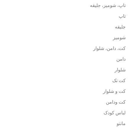
تاپ، شومیز، جلیقه
تاپ
جلیقه
شومیز
کت، دامن، شلوار
دامن
شلوار
کت تک
کت و شلوار
کت ودامن
لباس کودک
مانتو