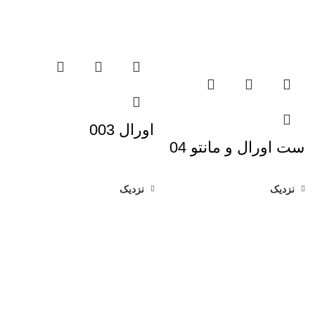
اورال 003
ست اورال و مانتو 04
نزدیک
نزدیک