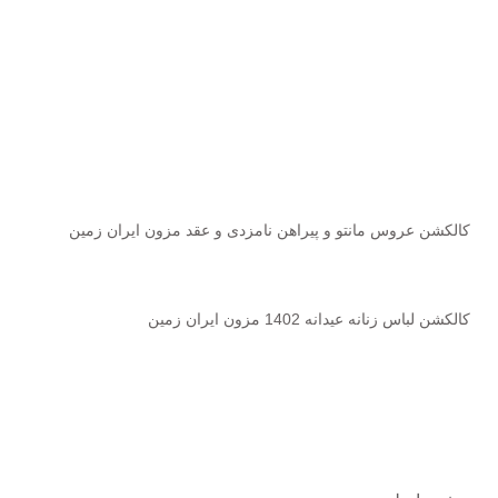
پست های اخیر
کالکشن عروس مانتو و پیراهن نامزدی و عقد مزون ایران زمین
2023-02-01
بدون نظر
کالکشن لباس زنانه عیدانه 1402 مزون ایران زمین
2023-02-01
بدون نظر
دسترسی سریع