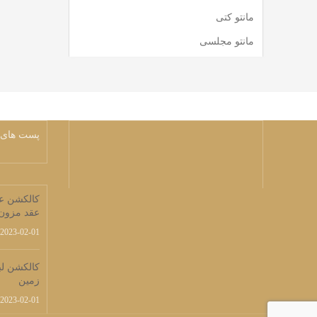
مانتو کتی
مانتو مجلسی
پست های 
کالکشن عر
عقد مزون 
2023-02-01
زمین
2023-02-01