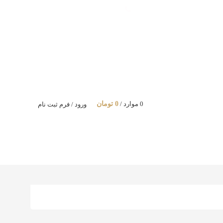
تماس با ما: 09122887582
0
موارد
/
0
تومان
ورود / فرم ثبت نام