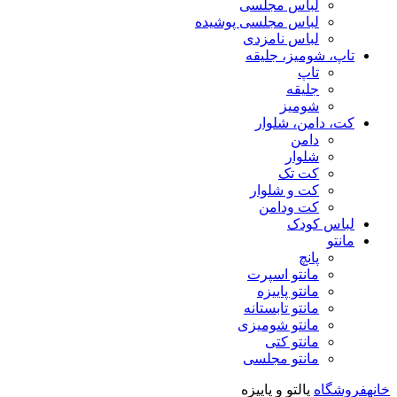
لباس مجلسی
لباس مجلسی پوشیده
لباس نامزدی
تاپ، شومیز، جلیقه
تاپ
جلیقه
شومیز
کت، دامن، شلوار
دامن
شلوار
کت تک
کت و شلوار
کت ودامن
لباس کودک
مانتو
پانچ
مانتو اسپرت
مانتو پاییزه
مانتو تابستانه
مانتو شومیزی
مانتو کتی
مانتو مجلسی
خانه
فروشگاه
پالتو و پاییزه