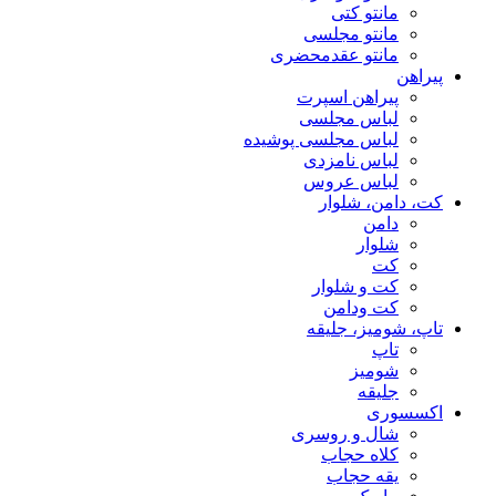
مانتو کتی
مانتو مجلسی
مانتو عقد‌محضری
پیراهن
پیراهن اسپرت
لباس مجلسی
لباس مجلسی پوشیده
لباس نامزدی
لباس عروس
کت، دامن، شلوار
دامن
شلوار
کت
کت و شلوار
کت ودامن
تاپ، شومیز، جلیقه
تاپ
شومیز
جلیقه
اکسسوری
شال و روسری
کلاه حجاب
یقه حجاب