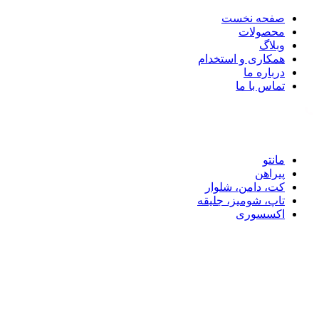
صفحه نخست
محصولات
وبلاگ
همکاری و استخدام
درباره ما
تماس با ما
تماس با ما: 09122887582
مانتو
پیراهن
کت، دامن، شلوار
تاپ، شومیز، جلیقه
اکسسوری