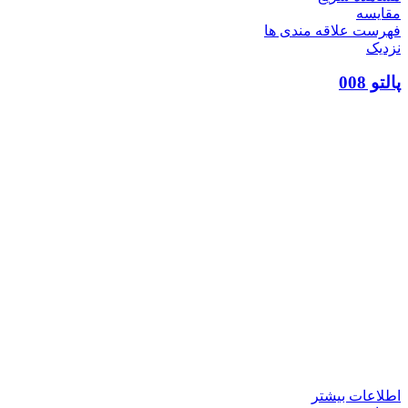
مقایسه
فهرست علاقه مندی ها
نزدیک
پالتو 008
اطلاعات بیشتر