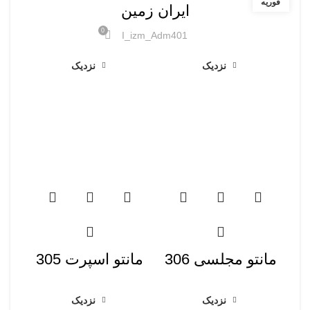
فوریه
ایران زمین
0
I_izm_Adm401
نزدیک
نزدیک
مانتو مجلسی 306
مانتو اسپرت 305
نزدیک
نزدیک