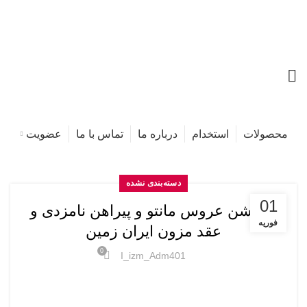
محصولات
استخدام
درباره ما
تماس با ما
عضویت
خانه
مقالات ارسال شده توسط I_IZM_ADM401
دسته‌بندی نشده
01
کالکشن عروس مانتو و پیراهن نامزدی و
فوریه
عقد مزون ایران زمین
0
I_izm_Adm401