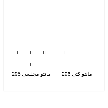
مانتو کتی 296
مانتو مجلسی 295