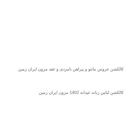
پست های اخیر
کالکشن عروس مانتو و پیراهن نامزدی و عقد مزون ایران زمین
2023-02-01
بدون نظر
کالکشن لباس زنانه عیدانه 1402 مزون ایران زمین
2023-02-01
بدون نظر
دسترسی سریع