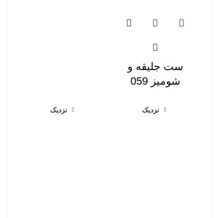
ست جلیقه و
شومیز 059
نزدیک
نزدیک