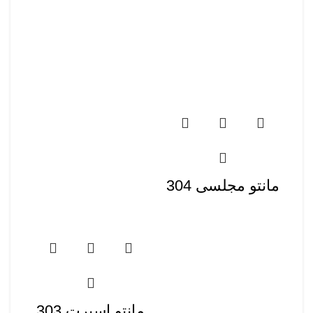
مانتو مجلسی 304
مانتو اسپرت 303