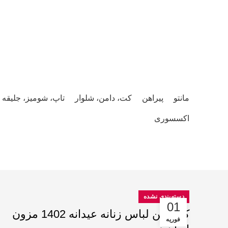
صفحه نخست
محصولات
وبلاگ
همکاری و استخدام
درباره ما
مانتو
پیراهن
کت، دامن، شلوار
تاپ، شومیز، جلیقه
اکسسوری
دسته‌بندی نشده
01
کالکشن لباس زنانه عیدانه 1402 مزون
فوریه