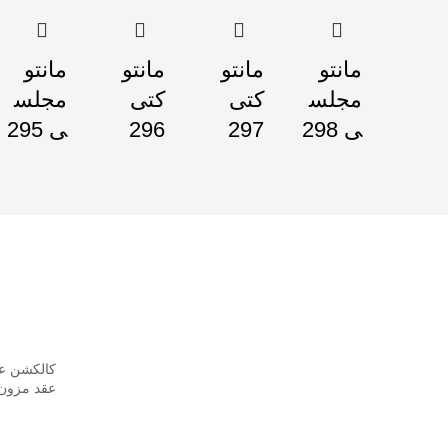
مانتو
مانتو
مانتو
مانتو
مجلس
کتی
کتی
مجلس
ی 298
297
296
ی 295
پست های
کالکشن عر
عقد مزون 
023-02-01