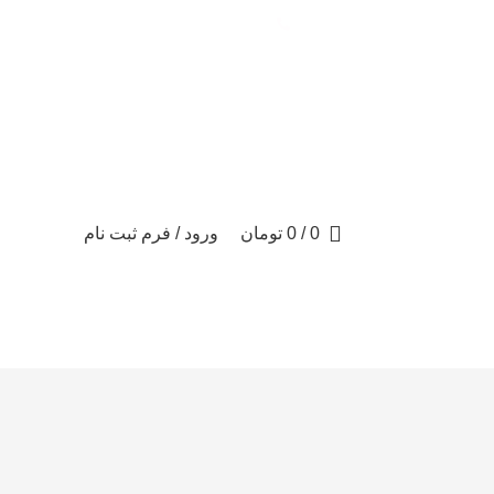
تماس با ما: 09122887582
0
/
0
تومان
ورود / فرم ثبت نام