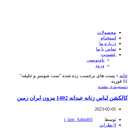
محصولات
استخدام
درباره ما
تماس با ما
عضویت
نام‌نویسی
ورود
خانه
»
پست های برچسب زده شده "ست شومیز و جلیقه"
01
فوریه
دسته‌بندی نشده
کالکشن لباس زنانه عیدانه 1402 مزون ایران زمین
2023-02-01
توسط
i_izm_Adm401
0
نظرات