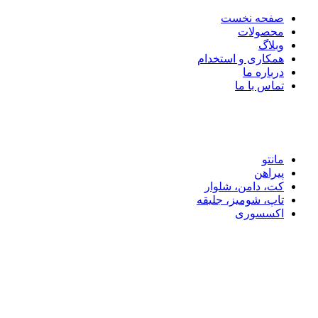
صفحه نخست
محصولات
وبلاگ
همکاری و استخدام
درباره ما
تماس با ما
تماس با ما: 09122887582
مانتو
پیراهن
کت، دامن، شلوار
تاپ، شومیز، جلیقه
اکسسوری