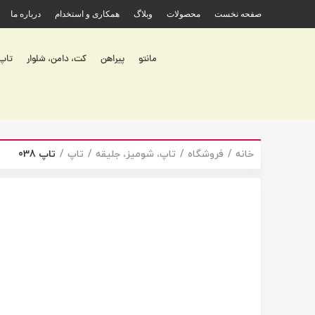
صفحه نخست
محصولات
وبلاگ
همکاری و استخدام
درباره ما
مانتو
پیراهن
کت، دامن، شلوار
تاپ،
خانه
فروشگاه
تاپ، شومیز، جلیقه
تاپ
تاپ 038
برای بزرگنمایی کلیک کنید