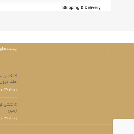
Shipping & Delivery
پست های 
کالکشن عر
عقد مزون 
2023-02-01
زمین
2023-02-01