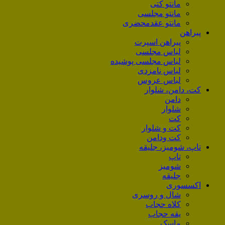
مانتو کتی
مانتو مجلسی
مانتو عقد‌محضری
پیراهن
پیراهن اسپرت
لباس مجلسی
لباس مجلسی پوشیده
لباس نامزدی
لباس عروس
کت، دامن، شلوار
دامن
شلوار
کت
کت و شلوار
کت ودامن
تاپ، شومیز، جلیقه
تاپ
شومیز
جلیقه
اکسسوری
شال و روسری
کلاه حجاب
یقه حجاب
ماسک