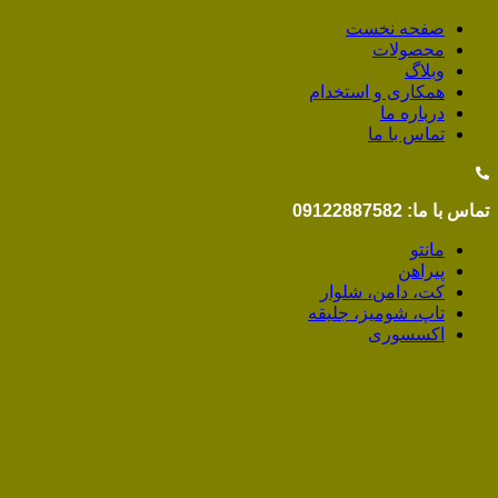
صفحه نخست
محصولات
وبلاگ
همکاری و استخدام
درباره ما
تماس با ما
تماس با ما: 09122887582
مانتو
پیراهن
کت، دامن، شلوار
تاپ، شومیز، جلیقه
اکسسوری