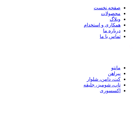
صفحه نخست
محصولات
وبلاگ
همکاری و استخدام
درباره ما
تماس با ما
تماس با ما: 09122887582
مانتو
پیراهن
کت، دامن، شلوار
تاپ، شومیز، جلیقه
اکسسوری