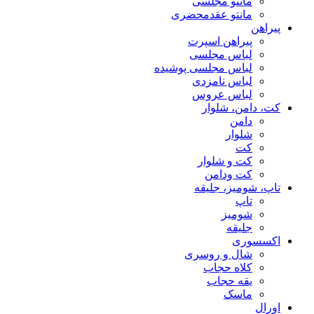
مانتو مجلسی
مانتو عقد‌محضری
پیراهن
پیراهن اسپرت
لباس مجلسی
لباس مجلسی پوشیده
لباس نامزدی
لباس عروس
کت، دامن، شلوار
دامن
شلوار
کت
کت و شلوار
کت ودامن
تاپ، شومیز، جلیقه
تاپ
شومیز
جلیقه
اکسسوری
شال و روسری
کلاه حجاب
یقه حجاب
ماسک
اورال