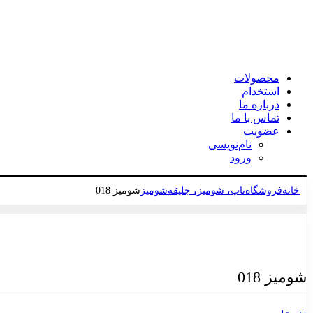
محصولات
استخدام
درباره ما
تماس با ما
عضویت
نام‌نویسی
ورود
خانه
فروشگاه
تاپ، شومیز، جلیقه
شومیز
شومیز 018
برای بزرگنمایی کلیک کنید
شومیز 018