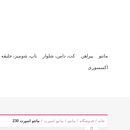
صفحه نخست
محصولات
وبلاگ
همکاری و استخدام
درباره ما
مانتو
پیراهن
کت، دامن، شلوار
تاپ، شومیز، جلیقه
اکسسوری
خانه
فروشگاه
مانتو
مانتو اسپرت
مانتو اسپرت 230
برای بزرگنمایی کلیک کنید