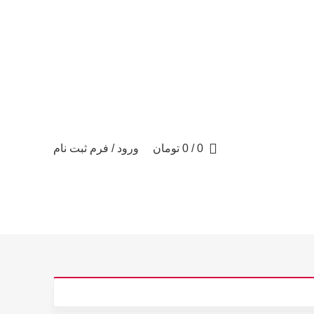
تماس با ما: 09122887582
0
/
0
تومان
ورود / فرم ثبت نام