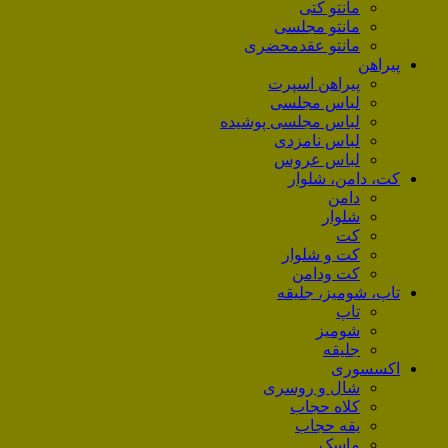
مانتو کتی
مانتو مجلسی
مانتو عقد‌محضری
پیراهن
پیراهن اسپرت
لباس مجلسی
لباس مجلسی پوشیده
لباس نامزدی
لباس عروس
کت، دامن، شلوار
دامن
شلوار
کت
کت و شلوار
کت ودامن
تاپ، شومیز، جلیقه
تاپ
شومیز
جلیقه
اکسسوری
شال و روسری
کلاه حجاب
یقه حجاب
ماسک