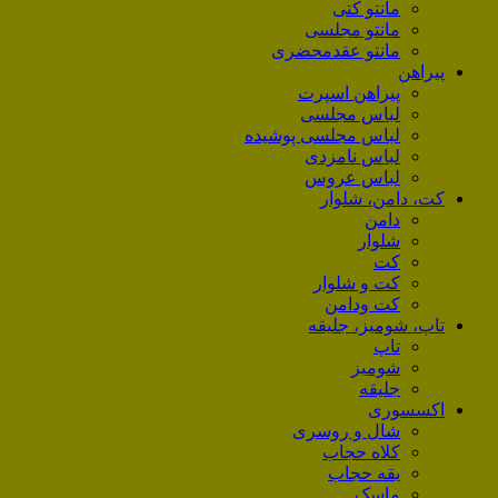
مانتو کتی
مانتو مجلسی
مانتو عقد‌محضری
پیراهن
پیراهن اسپرت
لباس مجلسی
لباس مجلسی پوشیده
لباس نامزدی
لباس عروس
کت، دامن، شلوار
دامن
شلوار
کت
کت و شلوار
کت ودامن
تاپ، شومیز، جلیقه
تاپ
شومیز
جلیقه
اکسسوری
شال و روسری
کلاه حجاب
یقه حجاب
ماسک