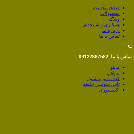
صفحه نخست
محصولات
وبلاگ
همکاری و استخدام
درباره ما
تماس با ما
تماس با ما: 09122887582
مانتو
پیراهن
کت، دامن، شلوار
تاپ، شومیز، جلیقه
اکسسوری