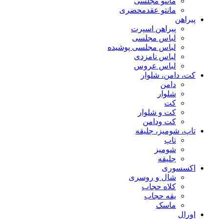
مانتو مجلسی
مانتو عقد‌محضری
پیراهن
پیراهن اسپرت
لباس مجلسی
لباس مجلسی پوشیده
لباس نامزدی
لباس عروس
کت، دامن، شلوار
دامن
شلوار
کت
کت و شلوار
کت ودامن
تاپ، شومیز، جلیقه
تاپ
شومیز
جلیقه
اکسسوری
شال و روسری
کلاه حجاب
یقه حجاب
ماسک
اورال