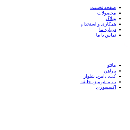
صفحه نخست
محصولات
وبلاگ
همکاری و استخدام
درباره ما
تماس با ما
تماس با ما: 09122887582
مانتو
پیراهن
کت، دامن، شلوار
تاپ، شومیز، جلیقه
اکسسوری