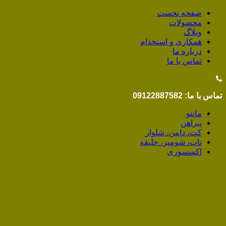
صفحه نخست
محصولات
وبلاگ
همکاری و استخدام
درباره ما
تماس با ما
تماس با ما: 09122887582
مانتو
پیراهن
کت، دامن، شلوار
تاپ، شومیز، جلیقه
اکسسوری