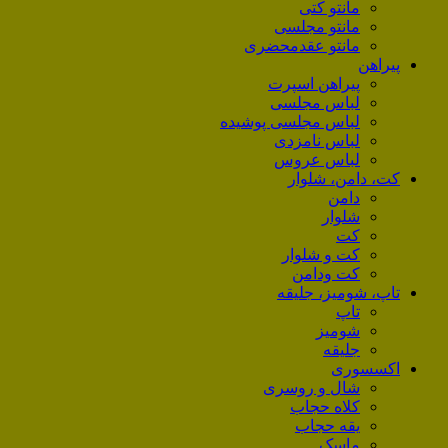
مانتو کتی
مانتو مجلسی
مانتو عقد‌محضری
پیراهن
پیراهن اسپرت
لباس مجلسی
لباس مجلسی پوشیده
لباس نامزدی
لباس عروس
کت، دامن، شلوار
دامن
شلوار
کت
کت و شلوار
کت ودامن
تاپ، شومیز، جلیقه
تاپ
شومیز
جلیقه
اکسسوری
شال و روسری
کلاه حجاب
یقه حجاب
ماسک