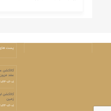
پست های 
کالکشن عر
عقد مزون 
2023-02-01
زمین
2023-02-01