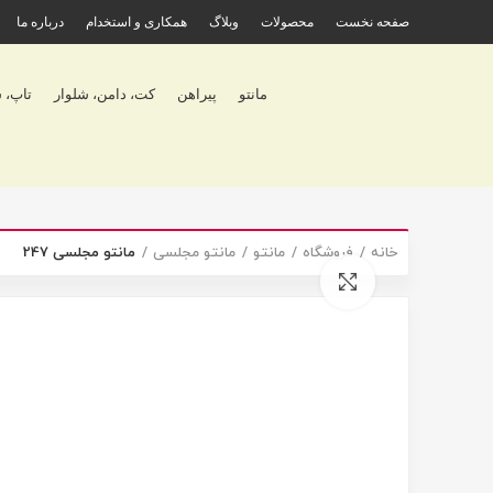
صفحه نخست
محصولات
وبلاگ
همکاری و استخدام
درباره ما
مانتو
پیراهن
کت، دامن، شلوار
تاپ، 
خانه
فروشگاه
مانتو
مانتو مجلسی
مانتو مجلسی 247
برای بزرگنمایی کلیک کنید