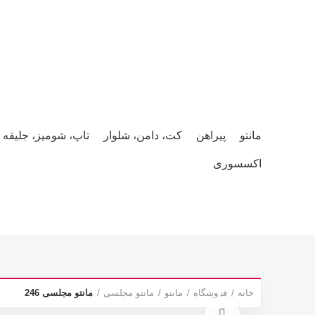
صفحه نخست
محصولات
وبلاگ
همکاری و استخدام
درباره ما
مانتو
پیراهن
کت، دامن، شلوار
تاپ، شومیز، جلیقه
اکسسوری
خانه
فروشگاه
مانتو
مانتو مجلسی
مانتو مجلسی 246
برای بزرگنمایی کلیک کنید