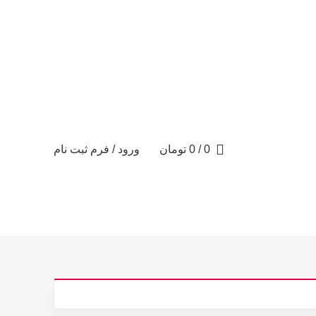
تماس با ما: 09122887582
0
/
0
تومان
ورود / فرم ثبت نام