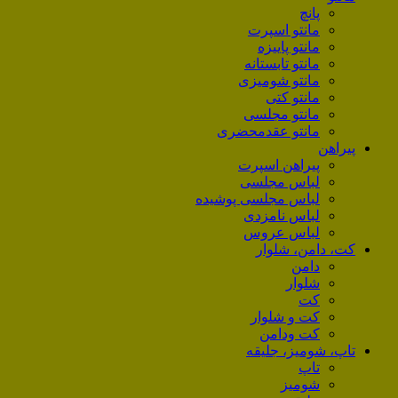
پانچ
مانتو اسپرت
مانتو پاییزه
مانتو تابستانه
مانتو شومیزی
مانتو کتی
مانتو مجلسی
مانتو عقد‌محضری
پیراهن
پیراهن اسپرت
لباس مجلسی
لباس مجلسی پوشیده
لباس نامزدی
لباس عروس
کت، دامن، شلوار
دامن
شلوار
کت
کت و شلوار
کت ودامن
تاپ، شومیز، جلیقه
تاپ
شومیز