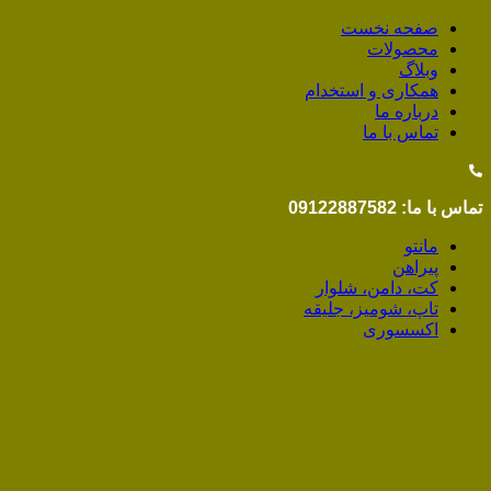
صفحه نخست
محصولات
وبلاگ
همکاری و استخدام
درباره ما
تماس با ما
تماس با ما: 09122887582
مانتو
پیراهن
کت، دامن، شلوار
تاپ، شومیز، جلیقه
اکسسوری