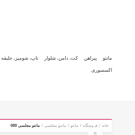
صفحه نخست
محصولات
وبلاگ
همکاری و استخدام
درباره ما
مانتو
پیراهن
کت، دامن، شلوار
تاپ، شومیز، جلیقه
اکسسوری
خانه
فروشگاه
مانتو
مانتو مجلسی
مانتو مجلسی 080
برای بزرگنمایی کلیک کنید