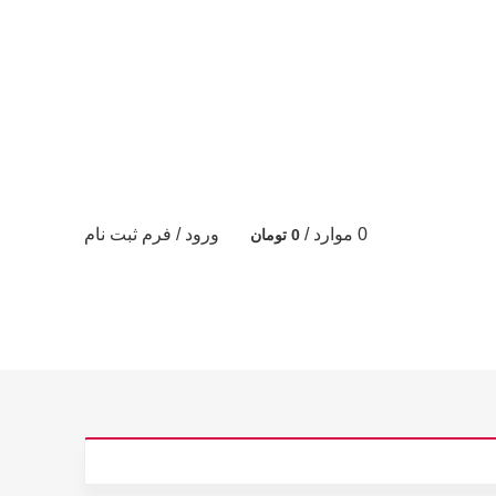
تماس با ما: 09122887582
0
موارد
/
ورود / فرم ثبت نام
0
تومان