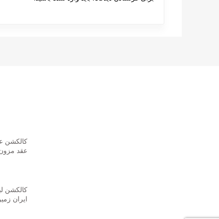
پست های
کالکشن عر
عقد مزون 
023-02-01
ایران زمی
023-02-01