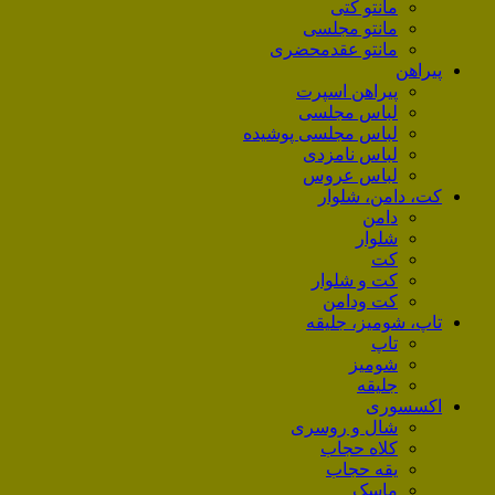
مانتو کتی
مانتو مجلسی
مانتو عقد‌محضری
پیراهن
پیراهن اسپرت
لباس مجلسی
لباس مجلسی پوشیده
لباس نامزدی
لباس عروس
کت، دامن، شلوار
دامن
شلوار
کت
کت و شلوار
کت ودامن
تاپ، شومیز، جلیقه
تاپ
شومیز
جلیقه
اکسسوری
شال و روسری
کلاه حجاب
یقه حجاب
ماسک