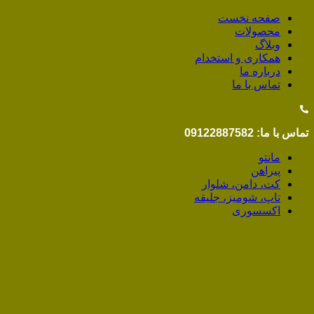
صفحه نخست
محصولات
وبلاگ
همکاری و استخدام
درباره ما
تماس با ما
تماس با ما: 09122887582
مانتو
پیراهن
کت، دامن، شلوار
تاپ، شومیز، جلیقه
اکسسوری