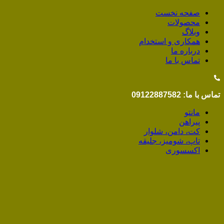
صفحه نخست
محصولات
وبلاگ
همکاری و استخدام
درباره ما
تماس با ما
تماس با ما: 09122887582
مانتو
پیراهن
کت، دامن، شلوار
تاپ، شومیز، جلیقه
اکسسوری