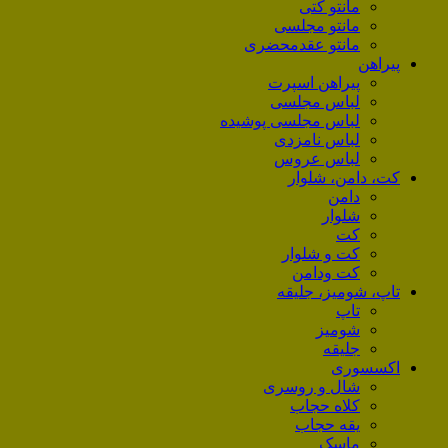
مانتو کتی
مانتو مجلسی
مانتو عقد‌محضری
پیراهن
پیراهن اسپرت
لباس مجلسی
لباس مجلسی پوشیده
لباس نامزدی
لباس عروس
کت، دامن، شلوار
دامن
شلوار
کت
کت و شلوار
کت ودامن
تاپ، شومیز، جلیقه
تاپ
شومیز
جلیقه
اکسسوری
شال و روسری
کلاه حجاب
یقه حجاب
ماسک