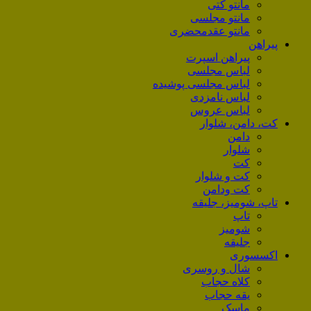
مانتو کتی
مانتو مجلسی
مانتو عقد‌محضری
پیراهن
پیراهن اسپرت
لباس مجلسی
لباس مجلسی پوشیده
لباس نامزدی
لباس عروس
کت، دامن، شلوار
دامن
شلوار
کت
کت و شلوار
کت ودامن
تاپ، شومیز، جلیقه
تاپ
شومیز
جلیقه
اکسسوری
شال و روسری
کلاه حجاب
یقه حجاب
ماسک