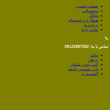
صفحه نخست
محصولات
وبلاگ
همکاری و استخدام
درباره ما
تماس با ما
تماس با ما: 09122887582
مانتو
پیراهن
کت، دامن، شلوار
تاپ، شومیز، جلیقه
اکسسوری