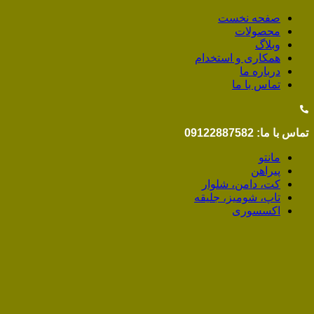
صفحه نخست
محصولات
وبلاگ
همکاری و استخدام
درباره ما
تماس با ما
تماس با ما: 09122887582
مانتو
پیراهن
کت، دامن، شلوار
تاپ، شومیز، جلیقه
اکسسوری