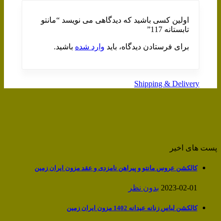
اولین کسی باشید که دیدگاهی می نویسد “مانتو
تابستانه 117”
برای فرستادن دیدگاه، باید
وارد شده
باشید.
Shipping & Delivery
پست های اخیر
کالکشن عروس مانتو و پیراهن نامزدی و عقد مزون ایران زمین
2023-02-01
بدون نظر
کالکشن لباس زنانه عیدانه 1402 مزون ایران زمین