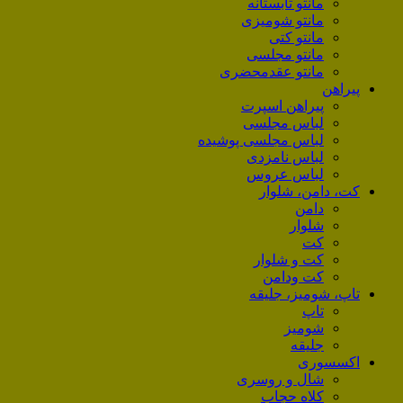
مانتو تابستانه
مانتو شومیزی
مانتو کتی
مانتو مجلسی
مانتو عقد‌محضری
پیراهن
پیراهن اسپرت
لباس مجلسی
لباس مجلسی پوشیده
لباس نامزدی
لباس عروس
کت، دامن، شلوار
دامن
شلوار
کت
کت و شلوار
کت ودامن
تاپ، شومیز، جلیقه
تاپ
شومیز
جلیقه
اکسسوری
شال و روسری
کلاه حجاب