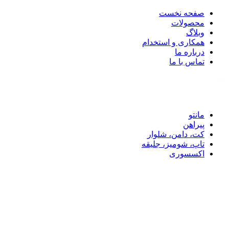
صفحه نخست
محصولات
وبلاگ
همکاری و استخدام
درباره ما
تماس با ما
تماس با ما: 09122887582
مانتو
پیراهن
کت، دامن، شلوار
تاپ، شومیز، جلیقه
اکسسوری