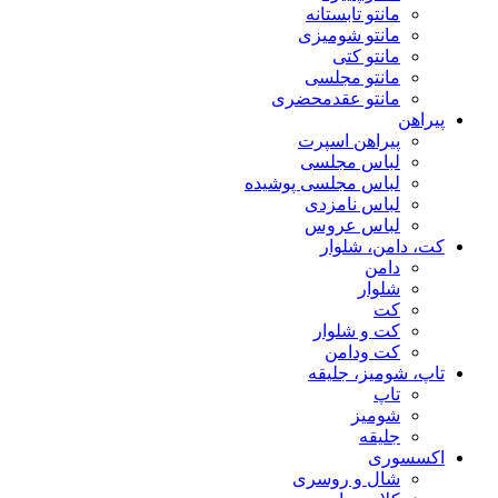
مانتو تابستانه
مانتو شومیزی
مانتو کتی
مانتو مجلسی
مانتو عقد‌محضری
پیراهن
پیراهن اسپرت
لباس مجلسی
لباس مجلسی پوشیده
لباس نامزدی
لباس عروس
کت، دامن، شلوار
دامن
شلوار
کت
کت و شلوار
کت ودامن
تاپ، شومیز، جلیقه
تاپ
شومیز
جلیقه
اکسسوری
شال و روسری