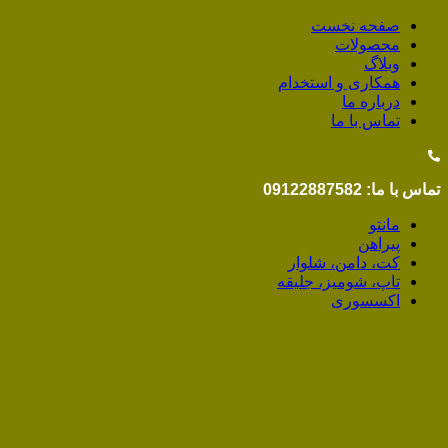
صفحه نخست
محصولات
وبلاگ
همکاری و استخدام
درباره ما
تماس با ما
تماس با ما: 09122887582
مانتو
پیراهن
کت، دامن، شلوار
تاپ، شومیز، جلیقه
اکسسوری