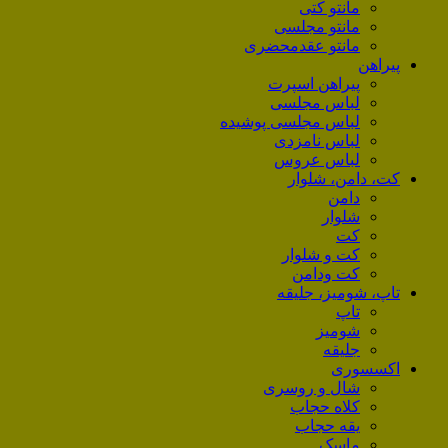
مانتو کتی
مانتو مجلسی
مانتو عقد‌محضری
پیراهن
پیراهن اسپرت
لباس مجلسی
لباس مجلسی پوشیده
لباس نامزدی
لباس عروس
کت، دامن، شلوار
دامن
شلوار
کت
کت و شلوار
کت ودامن
تاپ، شومیز، جلیقه
تاپ
شومیز
جلیقه
اکسسوری
شال و روسری
کلاه حجاب
یقه حجاب
ماسک