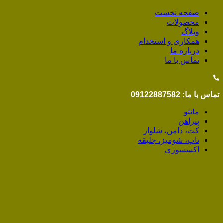
صفحه نخست
محصولات
وبلاگ
همکاری و استخدام
درباره ما
تماس با ما
تماس با ما: 09122887582
مانتو
پیراهن
کت، دامن، شلوار
تاپ، شومیز، جلیقه
اکسسوری