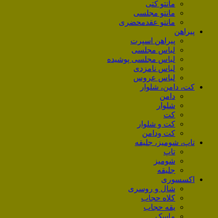
مانتو کتی
مانتو مجلسی
مانتو عقد‌محضری
پیراهن
پیراهن اسپرت
لباس مجلسی
لباس مجلسی پوشیده
لباس نامزدی
لباس عروس
کت، دامن، شلوار
دامن
شلوار
کت
کت و شلوار
کت ودامن
تاپ، شومیز، جلیقه
تاپ
شومیز
جلیقه
اکسسوری
شال و روسری
کلاه حجاب
یقه حجاب
ماسک