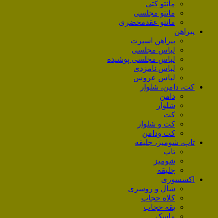
مانتو کتی
مانتو مجلسی
مانتو عقد‌محضری
پیراهن
پیراهن اسپرت
لباس مجلسی
لباس مجلسی پوشیده
لباس نامزدی
لباس عروس
کت، دامن، شلوار
دامن
شلوار
کت
کت و شلوار
کت ودامن
تاپ، شومیز، جلیقه
تاپ
شومیز
جلیقه
اکسسوری
شال و روسری
کلاه حجاب
یقه حجاب
ماسک