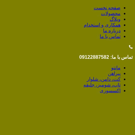
صفحه نخست
محصولات
وبلاگ
همکاری و استخدام
درباره ما
تماس با ما
تماس با ما: 09122887582
مانتو
پیراهن
کت، دامن، شلوار
تاپ، شومیز، جلیقه
اکسسوری