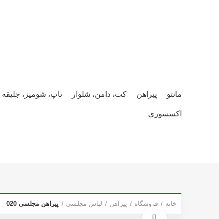
صفحه نخست
محصولات
وبلاگ
همکاری و استخدام
درباره ما
مانتو
پیراهن
کت، دامن، شلوار
تاپ، شومیز، جلیقه
اکسسوری
خانه
فروشگاه
پیراهن
لباس مجلسی
پیراهن مجلسی 020
برای بزرگنمایی کلیک کنید