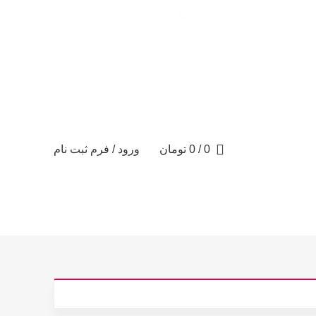
تماس با ما: 09122887582
0
/
0
تومان
ورود / فرم ثبت نام