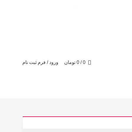
تماس با ما: 09122887582
0
/
0
تومان
ورود / فرم ثبت نام