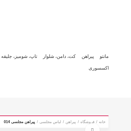
صفحه نخست
محصولات
وبلاگ
همکاری و استخدام
درباره ما
مانتو
پیراهن
کت، دامن، شلوار
تاپ، شومیز، جلیقه
اکسسوری
خانه
فروشگاه
پیراهن
لباس مجلسی
پیراهن مجلسی 014
برای بزرگنمایی کلیک کنید