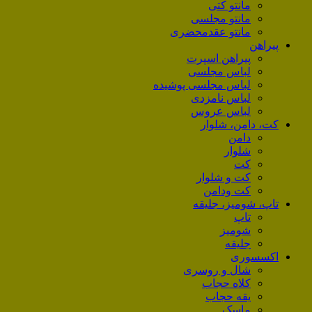
مانتو کتی
مانتو مجلسی
مانتو عقد‌محضری
پیراهن
پیراهن اسپرت
لباس مجلسی
لباس مجلسی پوشیده
لباس نامزدی
لباس عروس
کت، دامن، شلوار
دامن
شلوار
کت
کت و شلوار
کت ودامن
تاپ، شومیز، جلیقه
تاپ
شومیز
جلیقه
اکسسوری
شال و روسری
کلاه حجاب
یقه حجاب
ماسک