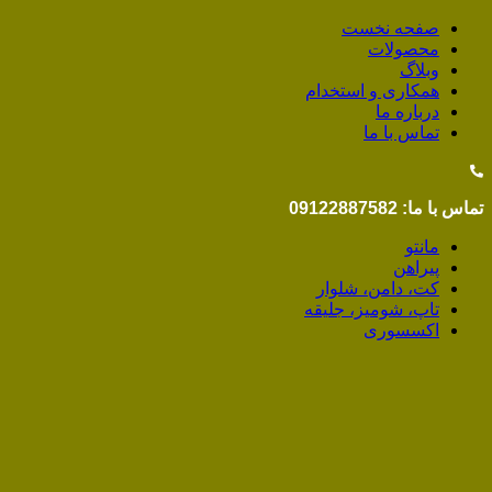
صفحه نخست
محصولات
وبلاگ
همکاری و استخدام
درباره ما
تماس با ما
تماس با ما: 09122887582
مانتو
پیراهن
کت، دامن، شلوار
تاپ، شومیز، جلیقه
اکسسوری