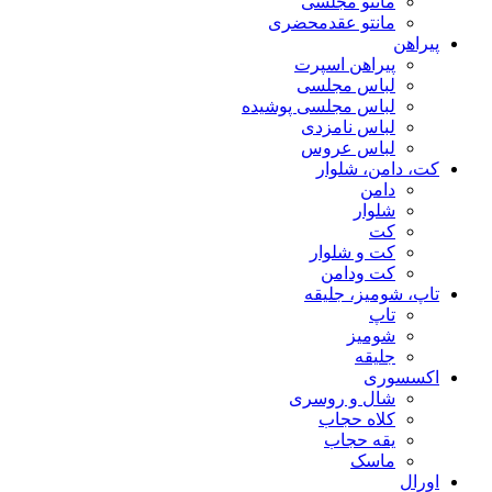
مانتو مجلسی
مانتو عقد‌محضری
پیراهن
پیراهن اسپرت
لباس مجلسی
لباس مجلسی پوشیده
لباس نامزدی
لباس عروس
کت، دامن، شلوار
دامن
شلوار
کت
کت و شلوار
کت ودامن
تاپ، شومیز، جلیقه
تاپ
شومیز
جلیقه
اکسسوری
شال و روسری
کلاه حجاب
یقه حجاب
ماسک
اورال