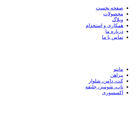
صفحه نخست
محصولات
وبلاگ
همکاری و استخدام
درباره ما
تماس با ما
تماس با ما: 09122887582
مانتو
پیراهن
کت، دامن، شلوار
تاپ، شومیز، جلیقه
اکسسوری