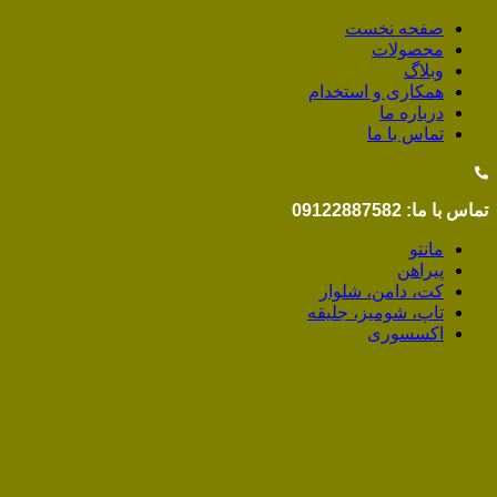
صفحه نخست
محصولات
وبلاگ
همکاری و استخدام
درباره ما
تماس با ما
تماس با ما: 09122887582
مانتو
پیراهن
کت، دامن، شلوار
تاپ، شومیز، جلیقه
اکسسوری