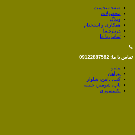
صفحه نخست
محصولات
وبلاگ
همکاری و استخدام
درباره ما
تماس با ما
تماس با ما: 09122887582
مانتو
پیراهن
کت، دامن، شلوار
تاپ، شومیز، جلیقه
اکسسوری