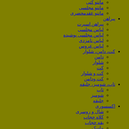
مانتو کتی
مانتو مجلسی
مانتو عقد‌محضری
پیراهن
پیراهن اسپرت
لباس مجلسی
لباس مجلسی پوشیده
لباس نامزدی
لباس عروس
کت، دامن، شلوار
دامن
شلوار
کت
کت و شلوار
کت ودامن
تاپ، شومیز، جلیقه
تاپ
شومیز
جلیقه
اکسسوری
شال و روسری
کلاه حجاب
یقه حجاب
ماسک