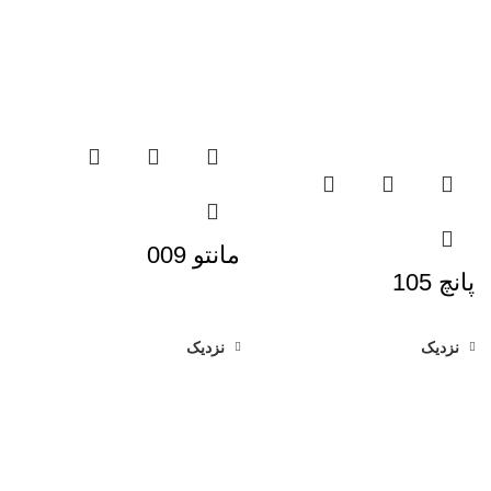
مانتو 009
پانچ 105
نزدیک
نزدیک