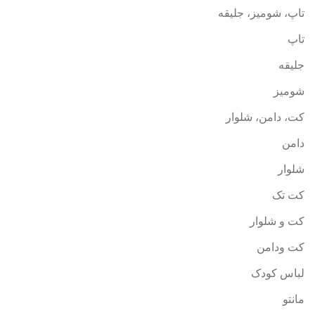
تاپ، شومیز، جلیقه
تاپ
جلیقه
شومیز
کت، دامن، شلوار
دامن
شلوار
کت تک
کت و شلوار
کت ودامن
لباس کودک
مانتو