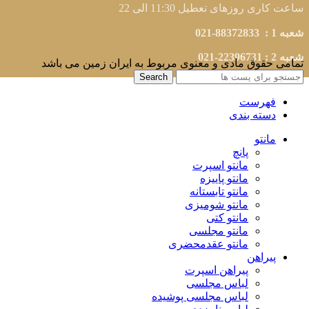
ساعت کاری روزهای تعطیل 11:30 الی 22
شعبه 1 : 88372833-021
شعبه 2 : 22396731-021
تمامی حقوق مادی و معنوی مربوط به ایران زمین می باشد
Search
فهرست
دسته بندی
مانتو
پانچ
مانتو اسپرت
مانتو پاییزه
مانتو تابستانه
مانتو شومیزی
مانتو کتی
مانتو مجلسی
مانتو عقد‌محضری
پیراهن
پیراهن اسپرت
لباس مجلسی
لباس مجلسی پوشیده