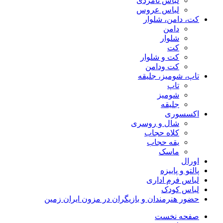
لباس نامزدی
لباس عروس
کت، دامن، شلوار
دامن
شلوار
کت
کت و شلوار
کت ودامن
تاپ، شومیز، جلیقه
تاپ
شومیز
جلیقه
اکسسوری
شال و روسری
کلاه حجاب
یقه حجاب
ماسک
اورال
پالتو و پاییزه
لباس فرم اداری
لباس کودک
حضور هنرمندان و بازیگران در مزون ایران زمین
صفحه نخست