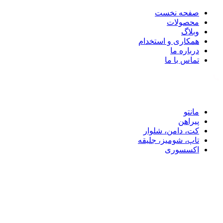
صفحه نخست
محصولات
وبلاگ
همکاری و استخدام
درباره ما
تماس با ما
تماس با ما: 09122887582
مانتو
پیراهن
کت، دامن، شلوار
تاپ، شومیز، جلیقه
اکسسوری